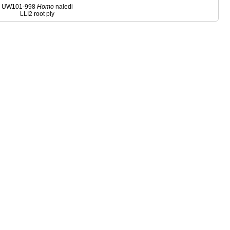
UW101-998
Homo
naledi
LLI2 root ply