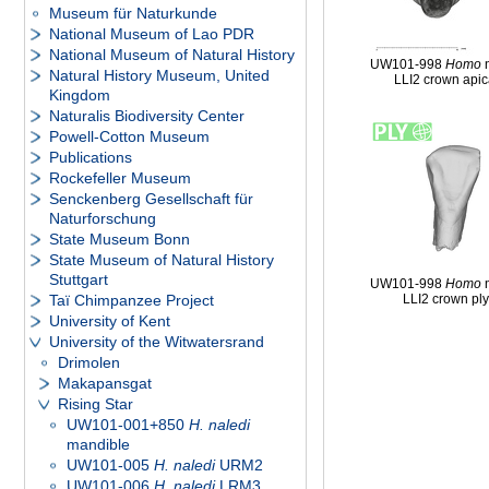
Museum für Naturkunde
National Museum of Lao PDR
National Museum of Natural History
UW101-998
Homo
n
Natural History Museum, United
LLI2 crown apic
Kingdom
Naturalis Biodiversity Center
Powell-Cotton Museum
Publications
Rockefeller Museum
Senckenberg Gesellschaft für
Naturforschung
State Museum Bonn
State Museum of Natural History
Stuttgart
UW101-998
Homo
n
Taï Chimpanzee Project
LLI2 crown pl
University of Kent
University of the Witwatersrand
Drimolen
Makapansgat
Rising Star
UW101-001+850
H. naledi
mandible
UW101-005
H. naledi
URM2
UW101-006
H. naledi
LRM3