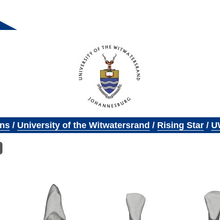
ons
/
University of the Witwatersrand
/
Rising Star
/
U