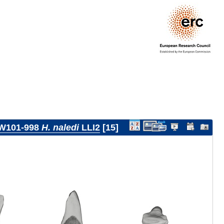
W101-998
H. naledi
LLI2
15