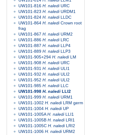
UW101-814
H. naledi
LLM1
UW101-816
H. naledi
URC
UW101-823
H. naledi
URDM1
UW101-824
H. naledi
LLDC
UW101-864
H. naledi
Crown root
frag
UW101-867
H. naledi
URM2
UW101-886
H. naledi
LRC
UW101-887
H. naledi
LLP4
UW101-889
H. naledi
LLP3
UW101-905+294
H. naledi
LM
UW101-908
H. naledi
URC
UW101-931
H. naledi
ULI1
UW101-932
H. naledi
ULI2
UW101-952
H. naledi
ULI2
UW101-985
H. naledi
LLC
UW101-998
H. naledi
LLI2
UW101-999
H. naledi
URM1
UW101-1002
H. naledi
LRM germ
UW101-1004
H. naledi
UP
UW101-1005A
H. naledi
LLI1
UW101-1005B
H. naledi
LRI1
UW101-1005C
H. naledi
LRI2
UW101-1006
H. naledi
URM2