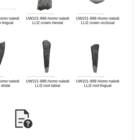
Homo
naledi
UW101-998
Homo
naledi
UW101-998
Homo
naledi
 lingual
LLI2 crown mesial
LLI2 crown occlusal
Homo
naledi
UW101-998
Homo
naledi
UW101-998
Homo
naledi
 distal
LLI2 root labial
LLI2 root lingual