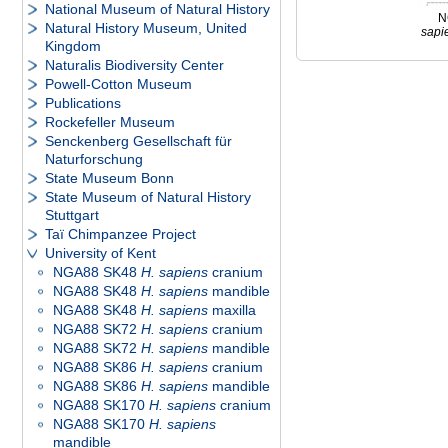
National Museum of Natural History
N
Natural History Museum, United
sapi
Kingdom
Naturalis Biodiversity Center
Powell-Cotton Museum
Publications
Rockefeller Museum
Senckenberg Gesellschaft für
Naturforschung
State Museum Bonn
State Museum of Natural History
Stuttgart
Taï Chimpanzee Project
University of Kent
NGA88 SK48
H. sapiens
cranium
NGA88 SK48
H. sapiens
mandible
NGA88 SK48
H. sapiens
maxilla
NGA88 SK72
H. sapiens
cranium
NGA88 SK72
H. sapiens
mandible
NGA88 SK86
H. sapiens
cranium
NGA88 SK86
H. sapiens
mandible
NGA88 SK170
H. sapiens
cranium
NGA88 SK170
H. sapiens
mandible