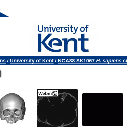
ons
/
University of Kent
/
NGA88 SK1067
H. sapiens
c