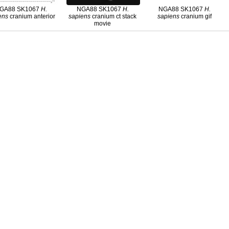
GA88 SK1067
H.
NGA88 SK1067
H.
NGA88 SK1067
H.
ens
cranium anterior
sapiens
cranium ct stack
sapiens
cranium gif
movie