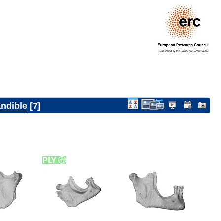
ndible
7