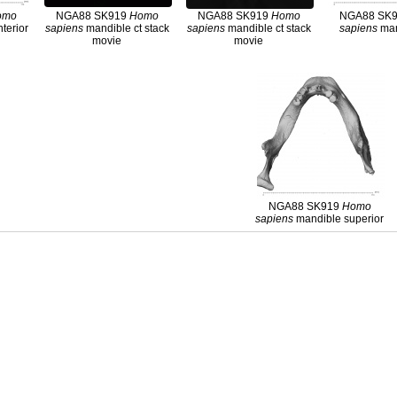
omo
NGA88 SK919
Homo
NGA88 SK919
Homo
NGA88 SK
terior
sapiens
mandible ct stack
sapiens
mandible ct stack
sapiens
man
movie
movie
NGA88 SK919
Homo
sapiens
mandible superior