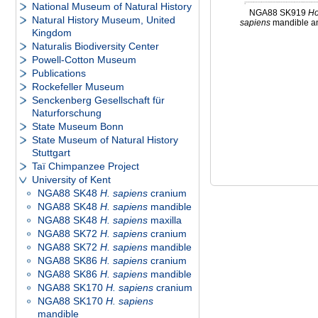
National Museum of Natural History
NGA88 SK919
H
Natural History Museum, United
sapiens
mandible an
Kingdom
Naturalis Biodiversity Center
Powell-Cotton Museum
Publications
Rockefeller Museum
Senckenberg Gesellschaft für
Naturforschung
State Museum Bonn
State Museum of Natural History
Stuttgart
Taï Chimpanzee Project
University of Kent
NGA88 SK48
H. sapiens
cranium
NGA88 SK48
H. sapiens
mandible
NGA88 SK48
H. sapiens
maxilla
NGA88 SK72
H. sapiens
cranium
NGA88 SK72
H. sapiens
mandible
NGA88 SK86
H. sapiens
cranium
NGA88 SK86
H. sapiens
mandible
NGA88 SK170
H. sapiens
cranium
NGA88 SK170
H. sapiens
mandible