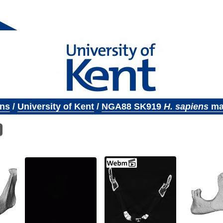
ons
/
University of Kent
/
NGA88 SK919
H. sapiens
ma