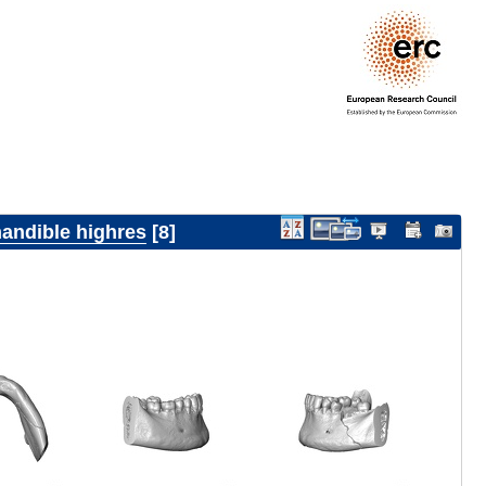
ndible highres
8