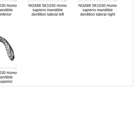
030
Homo
NGA88 SK1030
Homo
NGA88 SK1030
Homo
andible
sapiens
mandible
sapiens
mandible
inferior
dentition lateral left
dentition lateral right
030
Homo
andible
superior