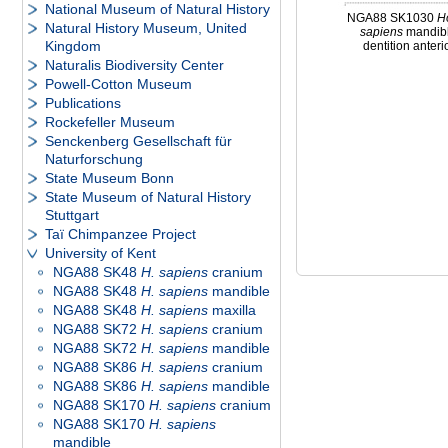
National Museum of Natural History
NGA88 SK1030
H
Natural History Museum, United
sapiens
mandib
Kingdom
dentition anteri
Naturalis Biodiversity Center
Powell-Cotton Museum
Publications
Rockefeller Museum
Senckenberg Gesellschaft für
Naturforschung
State Museum Bonn
State Museum of Natural History
Stuttgart
Taï Chimpanzee Project
University of Kent
NGA88 SK48
H. sapiens
cranium
NGA88 SK48
H. sapiens
mandible
NGA88 SK48
H. sapiens
maxilla
NGA88 SK72
H. sapiens
cranium
NGA88 SK72
H. sapiens
mandible
NGA88 SK86
H. sapiens
cranium
NGA88 SK86
H. sapiens
mandible
NGA88 SK170
H. sapiens
cranium
NGA88 SK170
H. sapiens
mandible