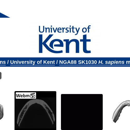
ons
/
University of Kent
/
NGA88 SK1030
H. sapiens
ma