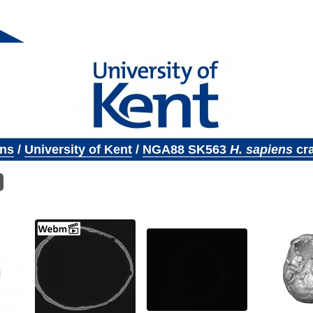
ons
/
University of Kent
/
NGA88 SK563
H. sapiens
cr