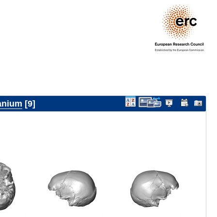
anium
9