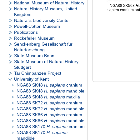
National Museum of Natural History
NGA88 SK563
H
Natural History Museum, United
sapien cranium ant
Kingdom
Naturalis Biodiversity Center
Powell-Cotton Museum
Publications
Rockefeller Museum
Senckenberg Gesellschaft für
Naturforschung
State Museum Bonn
State Museum of Natural History
Stuttgart
Taï Chimpanzee Project
University of Kent
NGA88 SK48
H. sapiens
cranium
NGA88 SK48
H. sapiens
mandible
NGA88 SK48
H. sapiens
maxilla
NGA88 SK72
H. sapiens
cranium
NGA88 SK72
H. sapiens
mandible
NGA88 SK86
H. sapiens
cranium
NGA88 SK86
H. sapiens
mandible
NGA88 SK170
H. sapiens
cranium
NGA88 SK170
H. sapiens
mandible