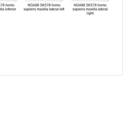
78 homo
NGA88 SK578 homo
NGA88 SK578 homo
la inferior
sapiens maxilla lateral left
sapiens maxilla lateral
right