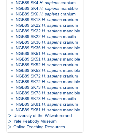
NGB89 SK4
H. sapiens
cranium
NGB89 SK4
H. sapiens
mandible
NGB89 SK6
H. sapiens
cranium
NGB89 SK18
H. sapiens
cranium
NGB89 SK22
H. sapiens
cranium
NGB89 SK22
H. sapiens
mandible
NGB89 SK22
H. sapiens
maxilla
NGB89 SK36
H. sapiens
cranium
NGB89 SK36
H. sapiens
mandible
NGB89 SK51
H. sapiens
cranium
NGB89 SK51
H. sapiens
mandible
NGB89 SK52
H. sapiens
cranium
NGB89 SK52
H. sapiens
mandible
NGB89 SK72
H. sapiens
cranium
NGB89 SK72
H. sapiens
mandible
NGB89 SK73
H. sapiens
cranium
NGB89 SK73
H. sapiens
mandible
NGB89 SK73
H. sapiens
maxilla
NGB89 SK81
H. sapiens
cranium
NGB89 SK81
H. sapiens
mandible
University of the Witwatersrand
Yale Peabody Museum
Online Teaching Resources