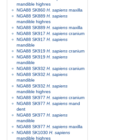
mandible highres
NGA88 SK860
H. sapiens
maxilla
NGA88 SK889
H. sapiens
mandible highres
NGA88 SK889
H. sapiens
maxilla
NGA88 SK917
H. sapiens
cranium
NGA88 SK917
H. sapiens
mandible
NGA88 SK919
H. sapiens
cranium
NGA88 SK919
H. sapiens
mandible
NGA88 SK932
H. sapiens
cranium
NGA88 SK932
H. sapiens
mandible
NGA88 SK932
H. sapiens
mandible highres
NGA88 SK977
H. sapiens
cranium
NGA88 SK977
H. sapiens
mand
dent
NGA88 SK977
H. sapiens
mandible
NGA88 SK977
H. sapiens
maxilla
NGA88 SK1030
H. sapiens
mandible highres