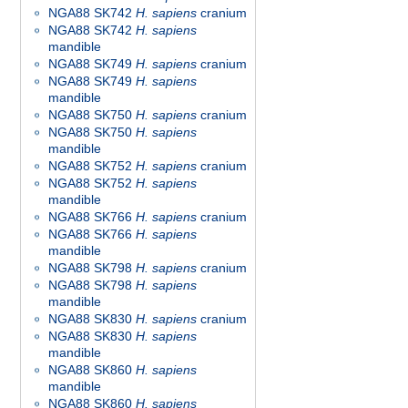
NGA88 SK742
H. sapiens
cranium
NGA88 SK742
H. sapiens
mandible
NGA88 SK749
H. sapiens
cranium
NGA88 SK749
H. sapiens
mandible
NGA88 SK750
H. sapiens
cranium
NGA88 SK750
H. sapiens
mandible
NGA88 SK752
H. sapiens
cranium
NGA88 SK752
H. sapiens
mandible
NGA88 SK766
H. sapiens
cranium
NGA88 SK766
H. sapiens
mandible
NGA88 SK798
H. sapiens
cranium
NGA88 SK798
H. sapiens
mandible
NGA88 SK830
H. sapiens
cranium
NGA88 SK830
H. sapiens
mandible
NGA88 SK860
H. sapiens
mandible
NGA88 SK860
H. sapiens