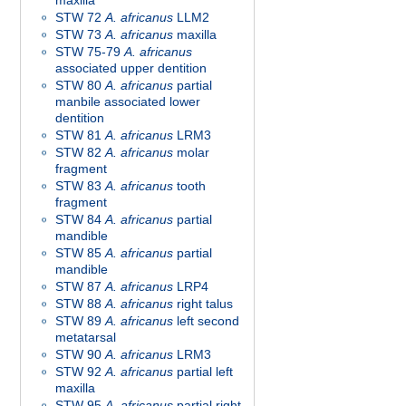
maxilla
STW 72
A. africanus
LLM2
STW 73
A. africanus
maxilla
STW 75-79
A. africanus
associated upper dentition
STW 80
A. africanus
partial
manbile associated lower
dentition
STW 81
A. africanus
LRM3
STW 82
A. africanus
molar
fragment
STW 83
A. africanus
tooth
fragment
STW 84
A. africanus
partial
mandible
STW 85
A. africanus
partial
mandible
STW 87
A. africanus
LRP4
STW 88
A. africanus
right talus
STW 89
A. africanus
left second
metatarsal
STW 90
A. africanus
LRM3
STW 92
A. africanus
partial left
maxilla
STW 95
A. africanus
partial right