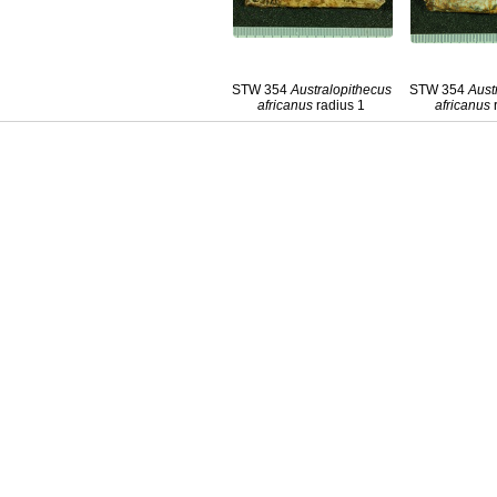
STW 354
Australopithecus
STW 354
Aust
africanus
radius 1
africanus