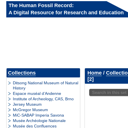
The Human Fossil Record:
A Digital Resource for Research and Education
Collections
Home
/
Collecti
2
Ditsong National Museum of Natural
History
Search in this set
Espace muséal d’Andenne
Institute of Archeology, CAS, Brno
Jersey Museum
McGregor Museum
MiC-SABAP Imperia Savona
Musée Archéologie Nationale
Musée des Confluences