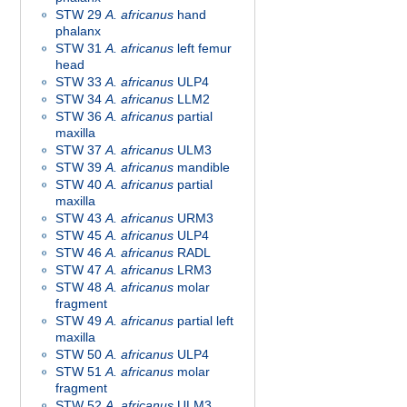
STW 29
A. africanus
hand
phalanx
STW 31
A. africanus
left femur
head
STW 33
A. africanus
ULP4
STW 34
A. africanus
LLM2
STW 36
A. africanus
partial
maxilla
STW 37
A. africanus
ULM3
STW 39
A. africanus
mandible
STW 40
A. africanus
partial
maxilla
STW 43
A. africanus
URM3
STW 45
A. africanus
ULP4
STW 46
A. africanus
RADL
STW 47
A. africanus
LRM3
STW 48
A. africanus
molar
fragment
STW 49
A. africanus
partial left
maxilla
STW 50
A. africanus
ULP4
STW 51
A. africanus
molar
fragment
STW 52
A. africanus
ULM3