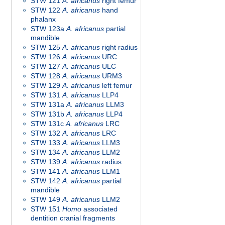
STW 121
A. africanus
right femur
STW 122
A. africanus
hand
phalanx
STW 123a
A. africanus
partial
mandible
STW 125
A. africanus
right radius
STW 126
A. africanus
URC
STW 127
A. africanus
ULC
STW 128
A. africanus
URM3
STW 129
A. africanus
left femur
STW 131
A. africanus
LLP4
STW 131a
A. africanus
LLM3
STW 131b
A. africanus
LLP4
STW 131c
A. africanus
LRC
STW 132
A. africanus
LRC
STW 133
A. africanus
LLM3
STW 134
A. africanus
LLM2
STW 139
A. africanus
radius
STW 141
A. africanus
LLM1
STW 142
A. africanus
partial
mandible
STW 149
A. africanus
LLM2
STW 151
Homo
associated
dentition cranial fragments