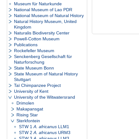
Museum für Naturkunde
National Museum of Lao PDR
National Museum of Natural History
Natural History Museum, United
Kingdom
Naturalis Biodiversity Center
Powell-Cotton Museum
Publications
Rockefeller Museum
Senckenberg Gesellschaft für
Naturforschung
State Museum Bonn
State Museum of Natural History
Stuttgart
Taï Chimpanzee Project
University of Kent
University of the Witwatersrand
Drimolen
Makapansgat
Rising Star
Sterkfontein
STW 1
A. africanus
LLM1
STW 2
A. africanus
URM3
STW 3
A. africanus
LLM3