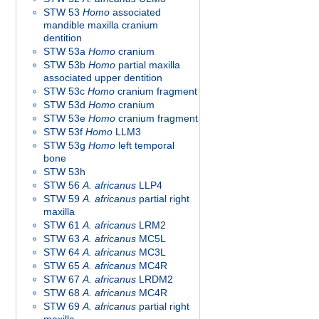
STW 53
Homo
associated
mandible maxilla cranium
dentition
STW 53a
Homo
cranium
STW 53b
Homo
partial maxilla
associated upper dentition
STW 53c
Homo
cranium fragment
STW 53d
Homo
cranium
STW 53e
Homo
cranium fragment
STW 53f
Homo
LLM3
STW 53g
Homo
left temporal
bone
STW 53h
STW 56
A. africanus
LLP4
STW 59
A. africanus
partial right
maxilla
STW 61
A. africanus
LRM2
STW 63
A. africanus
MC5L
STW 64
A. africanus
MC3L
STW 65
A. africanus
MC4R
STW 67
A. africanus
LRDM2
STW 68
A. africanus
MC4R
STW 69
A. africanus
partial right