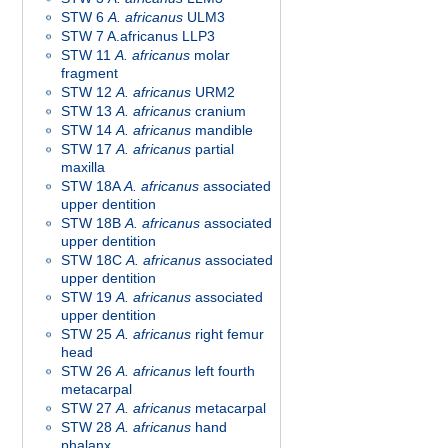
STW 6
A. africanus
ULM3
STW 7 A.africanus LLP3
STW 11
A. africanus
molar
fragment
STW 12
A. africanus
URM2
STW 13
A. africanus
cranium
STW 14
A. africanus
mandible
STW 17
A. africanus
partial
maxilla
STW 18A
A. africanus
associated
upper dentition
STW 18B
A. africanus
associated
upper dentition
STW 18C
A. africanus
associated
upper dentition
STW 19
A. africanus
associated
upper dentition
STW 25
A. africanus
right femur
head
STW 26
A. africanus
left fourth
metacarpal
STW 27
A. africanus
metacarpal
STW 28
A. africanus
hand
phalanx