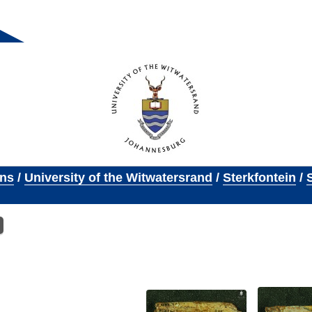
ons
/
University of the Witwatersrand
/
Sterkfontein
/