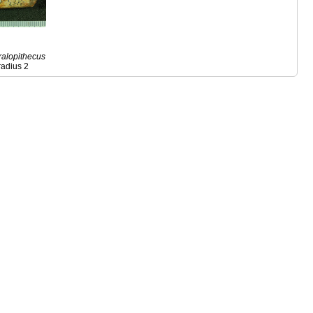
ralopithecus
radius 2