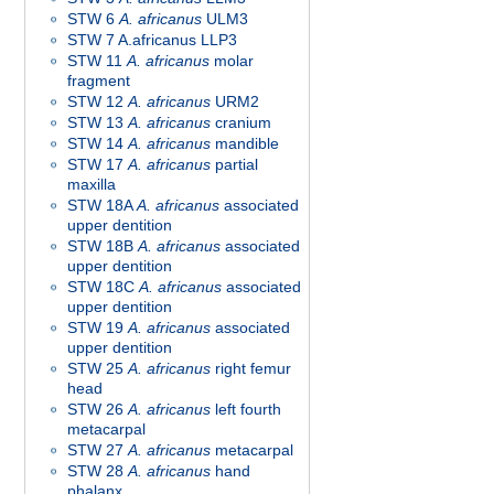
STW 6
A. africanus
ULM3
STW 7 A.africanus LLP3
STW 11
A. africanus
molar
fragment
STW 12
A. africanus
URM2
STW 13
A. africanus
cranium
STW 14
A. africanus
mandible
STW 17
A. africanus
partial
maxilla
STW 18A
A. africanus
associated
upper dentition
STW 18B
A. africanus
associated
upper dentition
STW 18C
A. africanus
associated
upper dentition
STW 19
A. africanus
associated
upper dentition
STW 25
A. africanus
right femur
head
STW 26
A. africanus
left fourth
metacarpal
STW 27
A. africanus
metacarpal
STW 28
A. africanus
hand
phalanx