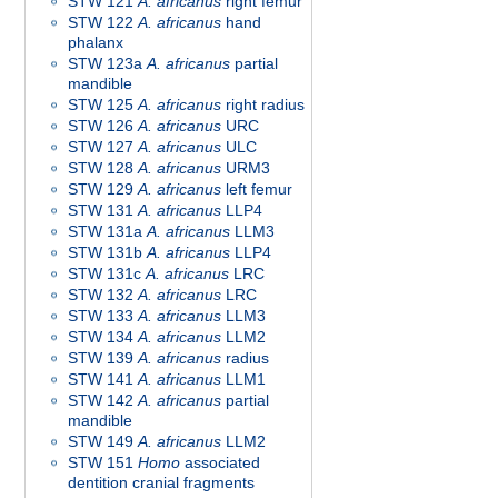
STW 121
A. africanus
right femur
STW 122
A. africanus
hand
phalanx
STW 123a
A. africanus
partial
mandible
STW 125
A. africanus
right radius
STW 126
A. africanus
URC
STW 127
A. africanus
ULC
STW 128
A. africanus
URM3
STW 129
A. africanus
left femur
STW 131
A. africanus
LLP4
STW 131a
A. africanus
LLM3
STW 131b
A. africanus
LLP4
STW 131c
A. africanus
LRC
STW 132
A. africanus
LRC
STW 133
A. africanus
LLM3
STW 134
A. africanus
LLM2
STW 139
A. africanus
radius
STW 141
A. africanus
LLM1
STW 142
A. africanus
partial
mandible
STW 149
A. africanus
LLM2
STW 151
Homo
associated
dentition cranial fragments