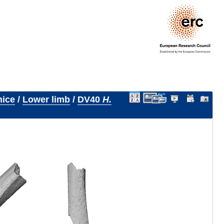
nice
/
Lower limb
/
DV40
H.