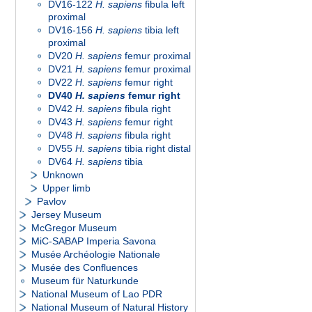
DV16-122
H. sapiens
fibula left
proximal
DV16-156
H. sapiens
tibia left
proximal
DV20
H. sapiens
femur proximal
DV21
H. sapiens
femur proximal
DV22
H. sapiens
femur right
DV40
H. sapiens
femur right
DV42
H. sapiens
fibula right
DV43
H. sapiens
femur right
DV48
H. sapiens
fibula right
DV55
H. sapiens
tibia right distal
DV64
H. sapiens
tibia
Unknown
Upper limb
Pavlov
Jersey Museum
McGregor Museum
MiC-SABAP Imperia Savona
Musée Archéologie Nationale
Musée des Confluences
Museum für Naturkunde
National Museum of Lao PDR
National Museum of Natural History