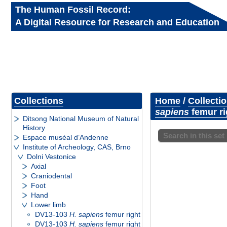
The Human Fossil Record:
A Digital Resource for Research and Education
Collections
Home
/
Collecti
sapiens
femur ri
Ditsong National Museum of Natural
History
Search in this set
Espace muséal d’Andenne
Institute of Archeology, CAS, Brno
Dolni Vestonice
Axial
Craniodental
Foot
Hand
Lower limb
DV13-103
H. sapiens
femur right
DV13-103
H. sapiens
femur right