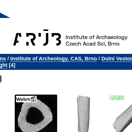
ons
/
Institute of Archeology, CAS, Brno
/
Dolni Vesto
ght
4