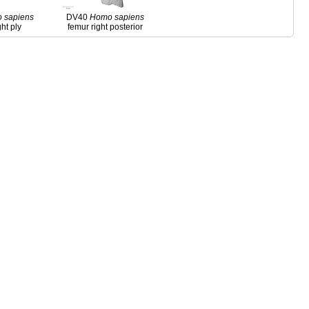
o
sapiens
DV40
Homo
sapiens
ght ply
femur right posterior