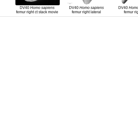
DV40
Homo
sapiens
DV40
Homo
sapiens
DV40
Hom
femur right ct stack movie
femur right lateral
femur ri