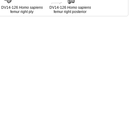
DV14-126
Homo
sapiens
DV14-126
Homo
sapiens
femur right ply
femur right posterior