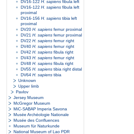
DV16-122
H. sapiens
fibula left
DV16-122
H. sapiens
fibula left
proximal
DV16-156
H. sapiens
tibia left
proximal
DV20
H. sapiens
femur proximal
DV21
H. sapiens
femur proximal
DV22
H. sapiens
femur right
DV40
H. sapiens
femur right
DV42
H. sapiens
fibula right
DV43
H. sapiens
femur right
DV48
H. sapiens
fibula right
DV55
H. sapiens
tibia right distal
DV64
H. sapiens
tibia
Unknown
Upper limb
Pavlov
Jersey Museum
McGregor Museum
MiC-SABAP Imperia Savona
Musée Archéologie Nationale
Musée des Confluences
Museum für Naturkunde
National Museum of Lao PDR