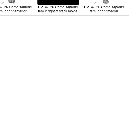
4-126
Homo
sapiens
DV14-126
Homo
sapiens
DV14-126
Homo
sapiens
mur right anterior
femur right ct stack movie
femur right medial