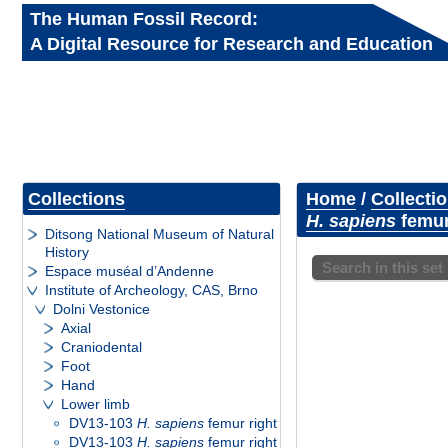
The Human Fossil Record:
A Digital Resource for Research and Education
Collections
Home
/
Collecti
H. sapiens
femur
Ditsong National Museum of Natural
History
Search in this set
Espace muséal d’Andenne
Institute of Archeology, CAS, Brno
Dolni Vestonice
Axial
Craniodental
Foot
Hand
Lower limb
DV13-103
H. sapiens
femur right
DV13-103
H. sapiens
femur right