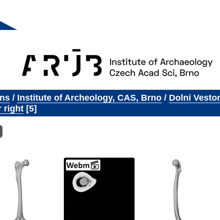
ons
/
Institute of Archeology, CAS, Brno
/
Dolni Vesto
 right
5