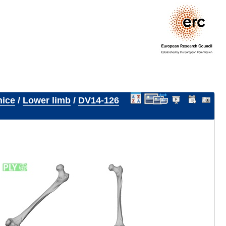
nice
/
Lower limb
/
DV14-126